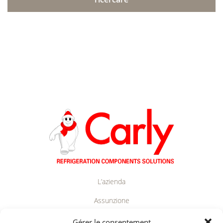
L’azienda
Assunzione
Contatti
Gérer le consentement